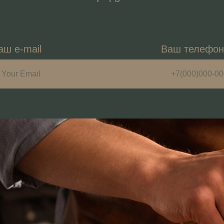
аш e-mail
Ваш телефон