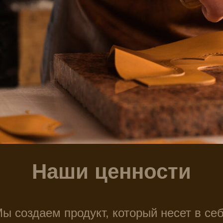
Наши ценности
ы создаем продукт, который несет в се