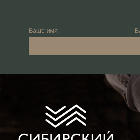
Ваше имя
В