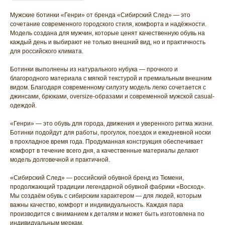
Мужские ботинки «Генри» от бренда «Сибирский След» — это
сочетание современного городского стиля, комфорта и надёжности.
Модель создана для мужчин, которые ценят качественную обувь на
каждый день и выбирают не только внешний вид, но и практичность
для российского климата.
Ботинки выполнены из натурального нубука — прочного и
благородного материала с мягкой текстурой и премиальным внешним
видом. Благодаря современному силуэту модель легко сочетается с
джинсами, брюками, oversize-образами и современной мужской casual-
одеждой.
«Генри» — это обувь для города, движения и уверенного ритма жизни.
Ботинки подойдут для работы, прогулок, поездок и ежедневной носки
в прохладное время года. Продуманная конструкция обеспечивает
комфорт в течение всего дня, а качественные материалы делают
модель долговечной и практичной.
«Сибирский След» — российский обувной бренд из Тюмени,
продолжающий традиции легендарной обувной фабрики «Восход».
Мы создаём обувь с сибирским характером — для людей, которым
важны качество, комфорт и индивидуальность. Каждая пара
производится с вниманием к деталям и может быть изготовлена по
индивидуальным меркам.