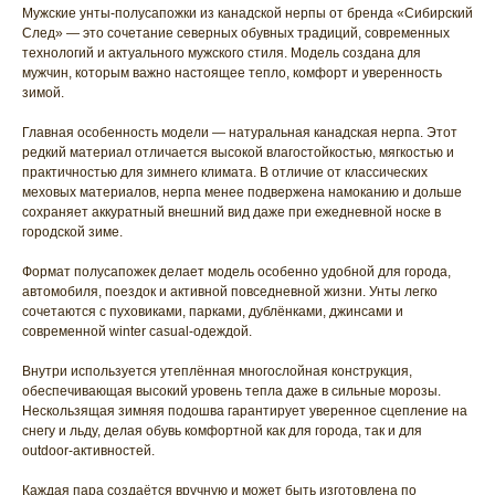
Мужские унты-полусапожки из канадской нерпы от бренда «Сибирский
След» — это сочетание северных обувных традиций, современных
технологий и актуального мужского стиля. Модель создана для
мужчин, которым важно настоящее тепло, комфорт и уверенность
зимой.
Главная особенность модели — натуральная канадская нерпа. Этот
редкий материал отличается высокой влагостойкостью, мягкостью и
практичностью для зимнего климата. В отличие от классических
меховых материалов, нерпа менее подвержена намоканию и дольше
сохраняет аккуратный внешний вид даже при ежедневной носке в
городской зиме.
Формат полусапожек делает модель особенно удобной для города,
автомобиля, поездок и активной повседневной жизни. Унты легко
сочетаются с пуховиками, парками, дублёнками, джинсами и
современной winter casual-одеждой.
Внутри используется утеплённая многослойная конструкция,
обеспечивающая высокий уровень тепла даже в сильные морозы.
Нескользящая зимняя подошва гарантирует уверенное сцепление на
снегу и льду, делая обувь комфортной как для города, так и для
outdoor-активностей.
Каждая пара создаётся вручную и может быть изготовлена по