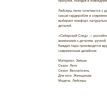
прогулок, поездок и повседне
Лейсеры легко сочетаются с д
casual-гардеробом и современ
выбирает комфорт, натуральн
деталей.
«Сибирский След» — российск
вниманием к деталям, ручной
Каждая пара производится вр
современным дизайном.
Материал: Замша
Сезон: Лето
Сезон: Весна/осень
Для кого: Женщинам
Модель: Лейсеры