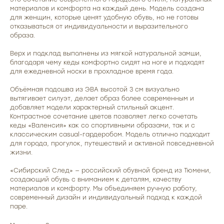
материалов и комфорта на каждый день. Модель создана
для женщин, которые ценят удобную обувь, но не готовы
отказываться от индивидуальности и выразительного
образа.
Верх и подклад выполнены из мягкой натуральной замши,
благодаря чему кеды комфортно сидят на ноге и подходят
для ежедневной носки в прохладное время года.
Объёмная подошва из ЭВА высотой 3 см визуально
вытягивает силуэт, делает образ более современным и
добавляет модели характерный стильный акцент.
Контрастное сочетание цветов позволяет легко сочетать
кеды «Валенсия» как со спортивными образами, так и с
классическим casual-гардеробом. Модель отлично подходит
для города, прогулок, путешествий и активной повседневной
жизни.
«Сибирский След» — российский обувной бренд из Тюмени,
создающий обувь с вниманием к деталям, качеству
материалов и комфорту. Мы объединяем ручную работу,
современный дизайн и индивидуальный подход к каждой
паре.